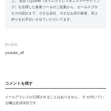
ぶ。 現在ではDRM（ダイレクトレスポンスマーケティン
い
i
a
グ）を活用した集客ツールのご提案から、セールスプロ
n
。
r
セスの設計まで、小さな会社、小さなお店の集客、売上
g
も
k
作りをお手伝いさせていただいてます。
P
っ
a
e
と
r
集
t
t
客
i
n
投
前の投稿
し
n
e
た
稿
youtube_off
g
r
い
ナ
P
。
ビ
a
も
ゲ
r
っ
ー
t
と
コメントを残す
シ
n
売
ョ
上
e
メールアドレスが公開されることはありません。
※
が付いてい
ン
を
r
る欄は必須項目です
増