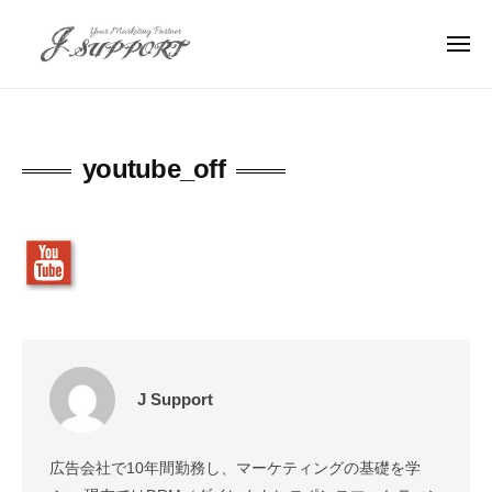
J
ュ
コ
ー
S
ン
メ
u
ニ
テ
p
J
小
ュ
ン
p
ー
S
さ
o
ツ
な
u
r
へ
youtube_off
会
p
t
ス
社
p
–
キ
、
Y
o
ッ
お
o
r
店
プ
u
t
の
r
–
集
M
Y
客
a
を
o
r
J Support
お
k
u
手
e
r
広告会社で10年間勤務し、マーケティングの基礎を学
伝
t
M