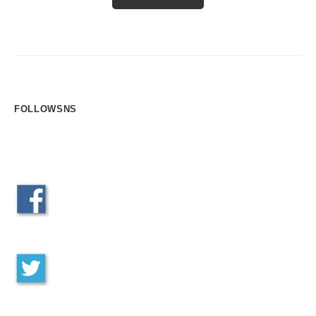
し
て
い
ま
す
。
FOLLOWSNS