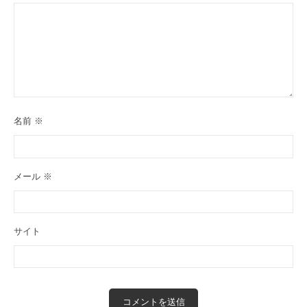
や
し
た
い
と
い
う
名前
※
、
経
営
メール
※
者
さ
ん
を
サイト
サ
ポ
ー
ト